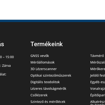
ás
Termékeink
GNSS vevők
Távmérő 
0 – 15:00
Mérőállomások
Mérőszal
: Zárva
3D Lézerscanner
Mérőker
álat:
Optikai szintezőműszerek
Jelölő fe
Digitális teodolitok
Egyéb es
Lézeres távolságmérők
Vonalrajz
Csőlézerek
Építőipar
Szintező és mérőlécek
Alkatrés
és kiegés