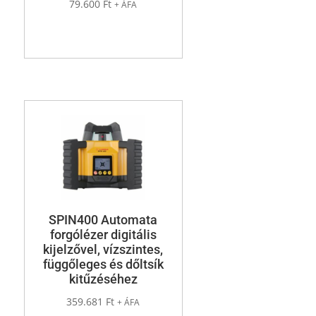
79.600
Ft
+ ÁFA
SPIN400 Automata
forgólézer digitális
kijelzővel, vízszintes,
függőleges és dőltsík
kitűzéséhez
359.681
Ft
+ ÁFA