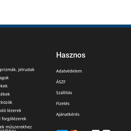
Hasznos
prizmák, jelrudak
Adatvédelem
agok
ÁSZF
ekek
Szállítás
stékek
zközök
Fizetés
oló lézerek
Ajánatkérés
i forgólézerek
zek műszerekhez
zítőkhöz