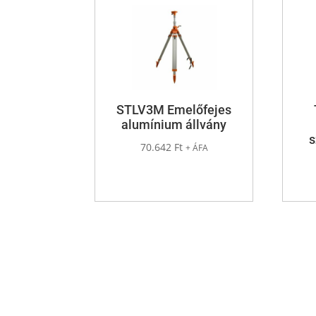
STLV3M Emelőfejes
alumínium állvány
s
70.642
Ft
+ ÁFA