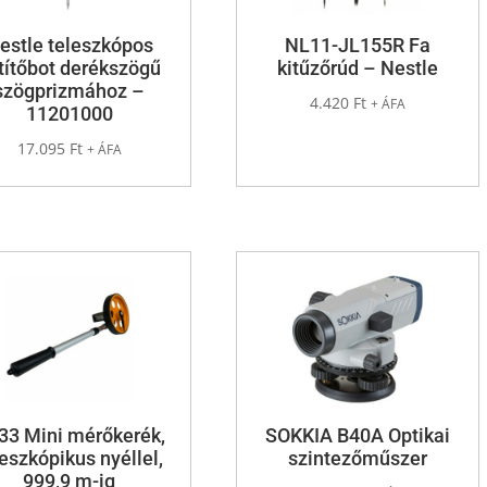
estle teleszkópos
NL11-JL155R Fa
títőbot derékszögű
kitűzőrúd – Nestle
szögprizmához –
4.420
Ft
+ ÁFA
11201000
17.095
Ft
+ ÁFA
33 Mini mérőkerék,
SOKKIA B40A Optikai
leszkópikus nyéllel,
szintezőműszer
999,9 m-ig