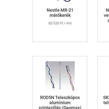
Nestle MR-21
N
mérőkerék
ve
65.520
Ft
+ ÁFA
ROD5N Teleszkópos
SK
aluminium
te
szintezőléc (Geomax)