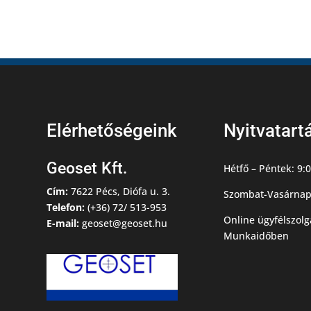
Elérhetőségeink
Nyitvatart
Geoset Kft.
Hétfő – Péntek: 9:0
Cím:
7622 Pécs, Diófa u. 3.
Szombat-Vasárnap
Telefon:
(+36) 72/ 513-953
Online ügyfélszolg
E-mail:
geoset@geoset.hu
Munkaidőben