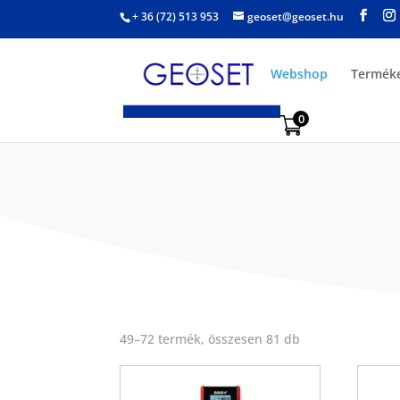
+ 36 (72) 513 953
geoset@geoset.hu
Webshop
Termék
0
49–72 termék, összesen 81 db