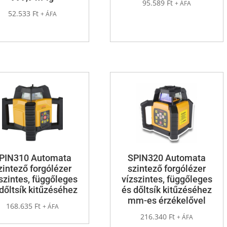
95.589
Ft
+ ÁFA
52.533
Ft
+ ÁFA
PIN310 Automata
SPIN320 Automata
zintező forgólézer
szintező forgólézer
szintes, függőleges
vízszintes, függőleges
dőltsík kitűzéséhez
és dőltsík kitűzéséhez
mm-es érzékelővel
168.635
Ft
+ ÁFA
216.340
Ft
+ ÁFA