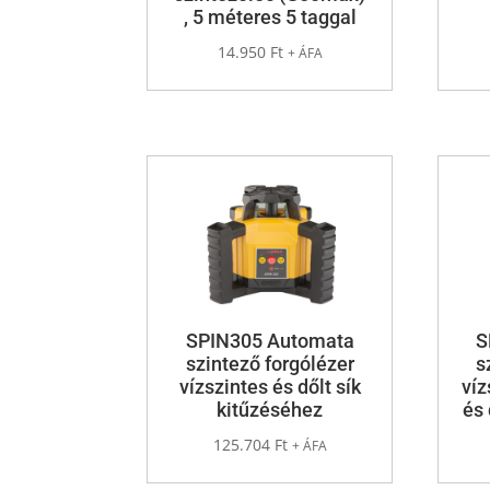
, 5 méteres 5 taggal
14.950
Ft
+ ÁFA
SPIN305 Automata
S
szintező forgólézer
s
vízszintes és dőlt sík
víz
kitűzéséhez
és 
125.704
Ft
+ ÁFA