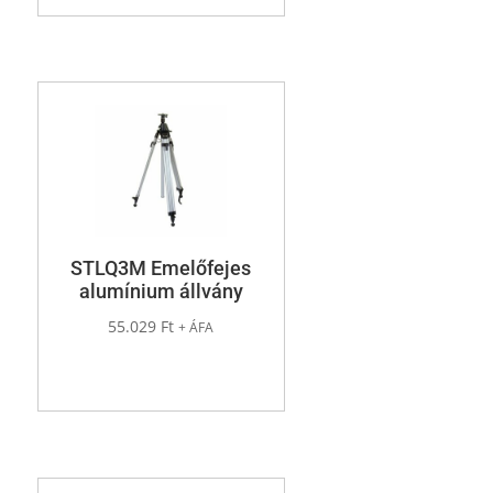
STLQ3M Emelőfejes
alumínium állvány
55.029
Ft
+ ÁFA