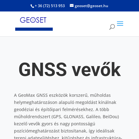
+ 36 (72) 513 953
geoset@geoset.hu
GNSS vevők
A
GeoMax
GNSS eszközök korszerű, műholdas
helymeghatározáson alapuló megoldást kínálnak
geodéziai és építőipari felmérésekhez. A több
műholdrendszert (GPS, GLONASS, Galileo, BeiDou)
kezelő vevők gyors és nagy pontosságú
pozíciómeghatározást biztosítanak, így ideálisak
terepi adatgyűjtéshez, kitűzéshez és infrastruktúra-