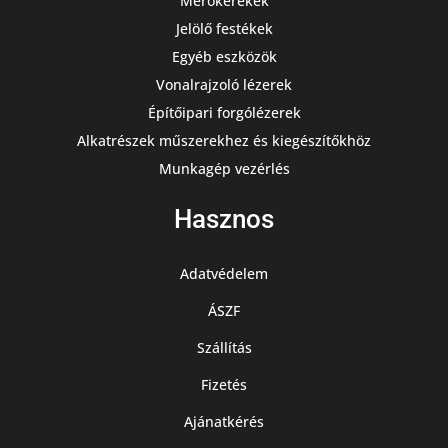
Mérőkerekek
Jelölő festékek
Egyéb eszközök
Vonalrajzoló lézerek
Építőipari forgólézerek
Alkatrészek műszerekhez és kiegészítőkhöz
Munkagép vezérlés
Hasznos
Adatvédelem
ÁSZF
Szállítás
Fizetés
Ajánatkérés