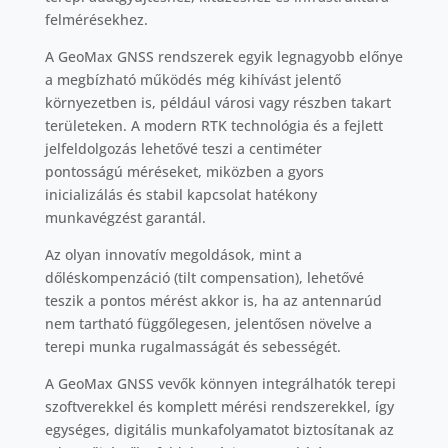
felmérésekhez.
A GeoMax GNSS rendszerek egyik legnagyobb előnye
a megbízható működés még kihívást jelentő
környezetben is, például városi vagy részben takart
területeken. A modern RTK technológia és a fejlett
jelfeldolgozás lehetővé teszi a centiméter
pontosságú méréseket, miközben a gyors
inicializálás és stabil kapcsolat hatékony
munkavégzést garantál.
Az olyan innovatív megoldások, mint a
dőléskompenzáció (tilt compensation), lehetővé
teszik a pontos mérést akkor is, ha az antennarúd
nem tartható függőlegesen, jelentősen növelve a
terepi munka rugalmasságát és sebességét.
A GeoMax GNSS vevők könnyen integrálhatók terepi
szoftverekkel és komplett mérési rendszerekkel, így
egységes, digitális munkafolyamatot biztosítanak az