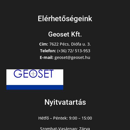
Elérhetőségeink
Geoset Kft.
Cím:
7622 Pécs, Diófa u. 3.
Telefon:
(+36) 72/ 513-953
E-mail:
geoset@geoset.hu
Nyitvatartás
Hétfő – Péntek: 9:00 – 15:00
Szombat-Vasárnap: Zárva