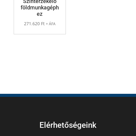
Szintérzékelő
földmunkagéph
ez
271.620
Ft
+ ÁFA
Elérhetőségeink