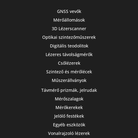
GNSS vevők
Mérőállomások
3D Lézerscanner
Optikai szintezőműszerek
Digitális teodolitok
Lézeres távolságmérők
Csőlézerek
Szintező és mérőlécek
Műszerállványok
Távmérő prizmák, jelrudak
Mérőszalagok
Mérőkerekek
Jelölő festékek
Egyéb eszközök
Vonalrajzoló lézerek