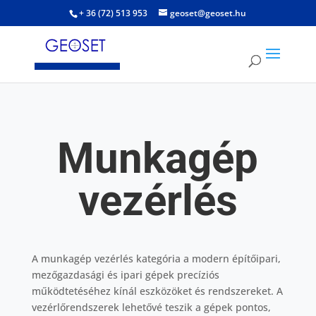
+ 36 (72) 513 953
geoset@geoset.hu
Munkagép
vezérlés
A munkagép vezérlés kategória a modern építőipari,
mezőgazdasági és ipari gépek precíziós
működtetéséhez kínál eszközöket és rendszereket. A
vezérlőrendszerek lehetővé teszik a gépek pontos,