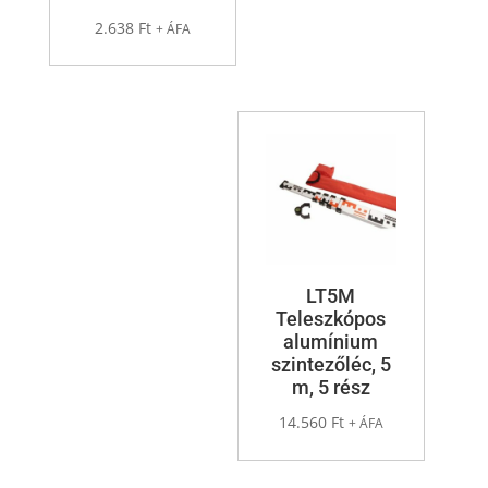
2.638
Ft
+ ÁFA
LT5M
Teleszkópos
alumínium
szintezőléc, 5
m, 5 rész
14.560
Ft
+ ÁFA