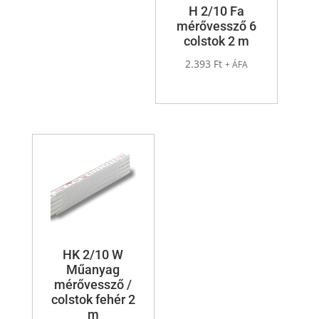
H 2/10 Fa
mérővessző 6
colstok 2 m
2.393
Ft
+ ÁFA
HK 2/10 W
Műanyag
mérővessző /
colstok fehér 2
m