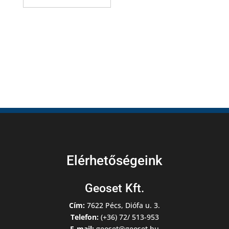
Elérhetőségeink
Geoset Kft.
Cím:
7622 Pécs, Diófa u. 3.
Telefon:
(+36) 72/ 513-953
E-mail:
geoset@geoset.hu