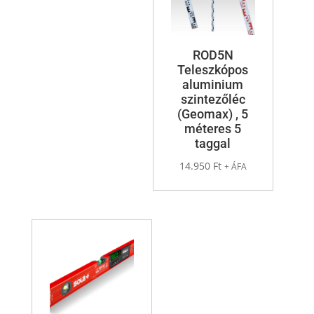
ROD5N
Teleszkópos
aluminium
szintezőléc
(Geomax) , 5
méteres 5
taggal
14.950
Ft
+ ÁFA