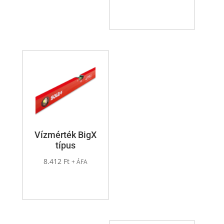
Vízmérték BigX
típus
8.412
Ft
+ ÁFA