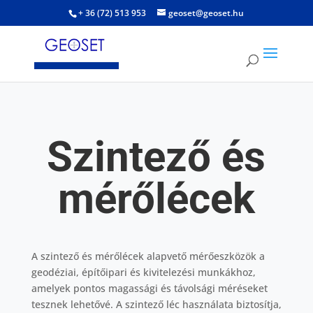
+ 36 (72) 513 953
geoset@geoset.hu
Szintező és
mérőlécek
A szintező és mérőlécek alapvető mérőeszközök a
geodéziai, építőipari és kivitelezési munkákhoz,
amelyek pontos magassági és távolsági méréseket
tesznek lehetővé. A szintező léc használata biztosítja,