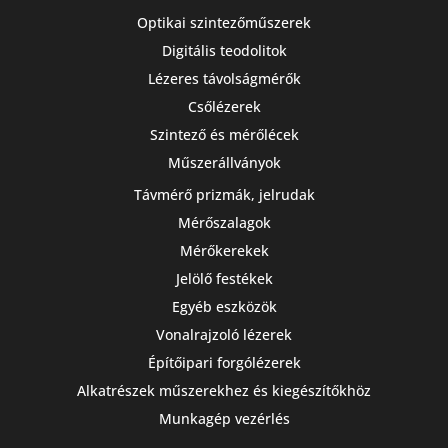
Optikai szintezőműszerek
Digitális teodolitok
Lézeres távolságmérők
Csőlézerek
Szintező és mérőlécek
Műszerállványok
Távmérő prizmák, jelrudak
Mérőszalagok
Mérőkerekek
Jelölő festékek
Egyéb eszközök
Vonalrajzoló lézerek
Építőipari forgólézerek
Alkatrészek műszerekhez és kiegészítőkhöz
Munkagép vezérlés