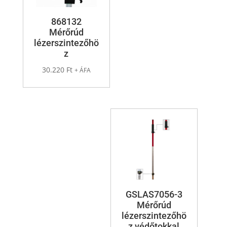
868132
Mérőrúd
lézerszintezőhö
z
30.220
Ft
+ ÁFA
GSLAS7056-3
Mérőrúd
lézerszintezőhö
z védőtokkal