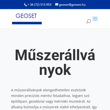
+ 36 (72) 513 953
geoset@geoset.hu
Műszerállvá
nyok
A műszerállványok elengedhetetlen eszközök
minden precíziós mérési feladathoz, legyen szó
építőipari, geodéziai vagy mérnöki munkáról. Az
állvány biztosítja a műszerek stabil elhelyezését, így