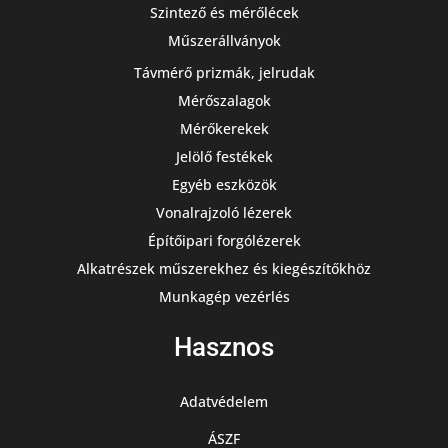
Szintező és mérőlécek
Műszerállványok
Távmérő prizmák, jelrudak
Mérőszalagok
Mérőkerekek
Jelölő festékek
Egyéb eszközök
Vonalrajzoló lézerek
Építőipari forgólézerek
Alkatrészek műszerekhez és kiegészítőkhöz
Munkagép vezérlés
Hasznos
Adatvédelem
ÁSZF