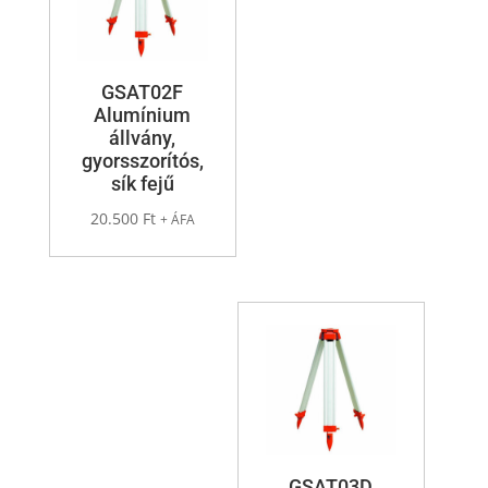
GSAT02F
Alumínium
állvány,
gyorsszorítós,
sík fejű
20.500
Ft
+ ÁFA
GSAT03D