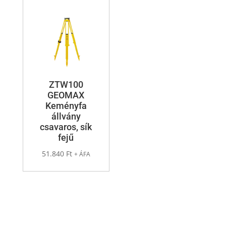
ZTW100
GEOMAX
Keményfa
állvány
csavaros, sík
fejű
51.840
Ft
+ ÁFA