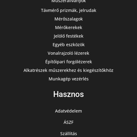
Műszerállványok
Távmérő prizmák, jelrudak
Mérőszalagok
Mérőkerekek
Jelölő festékek
Egyéb eszközök
Vonalrajzoló lézerek
Építőipari forgólézerek
Alkatrészek műszerekhez és kiegészítőkhöz
Munkagép vezérlés
Hasznos
Adatvédelem
ÁSZF
Szállítás