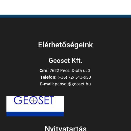
Elérhetőségeink
Geoset Kft.
Cím:
7622 Pécs, Diófa u. 3.
Telefon:
(+36) 72/ 513-953
E-mail:
geoset@geoset.hu
Nyitvatartás