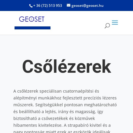
+ 36 (72) 513 953
geoset@geoset.hu
Csőlézerek
A csőlézerek speciálisan csatornaépítési és
alépítményi munkákhoz fejlesztett precíziós lézeres
műszerek. Segítségükkel pontosan meghatározható
és beállítható a lejtés, irány és magasság, így
biztosítható a csővezetékek és közművek
hibamentes kivitelezése. A strapabíró kivitel és a
nagy pontosság miatt ezek az eszközök ideálisak