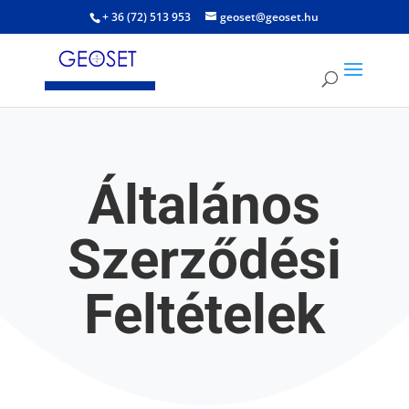
+ 36 (72) 513 953
geoset@geoset.hu
Általános
Szerződési
Feltételek