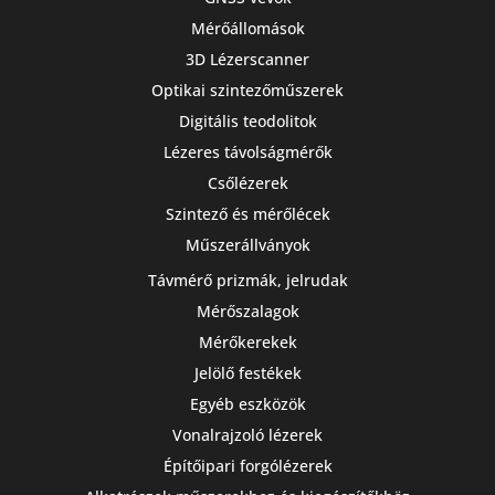
Mérőállomások
3D Lézerscanner
Optikai szintezőműszerek
Digitális teodolitok
Lézeres távolságmérők
Csőlézerek
Szintező és mérőlécek
Műszerállványok
Távmérő prizmák, jelrudak
Mérőszalagok
Mérőkerekek
Jelölő festékek
Egyéb eszközök
Vonalrajzoló lézerek
Építőipari forgólézerek