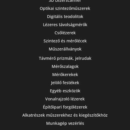
3D Lézerscanner
Optikai szintezőműszerek
Digitális teodolitok
Lézeres távolságmérők
Csőlézerek
Szintező és mérőlécek
Műszerállványok
Távmérő prizmák, jelrudak
Mérőszalagok
Mérőkerekek
Jelölő festékek
Egyéb eszközök
Vonalrajzoló lézerek
Építőipari forgólézerek
Alkatrészek műszerekhez és kiegészítőkhöz
Munkagép vezérlés