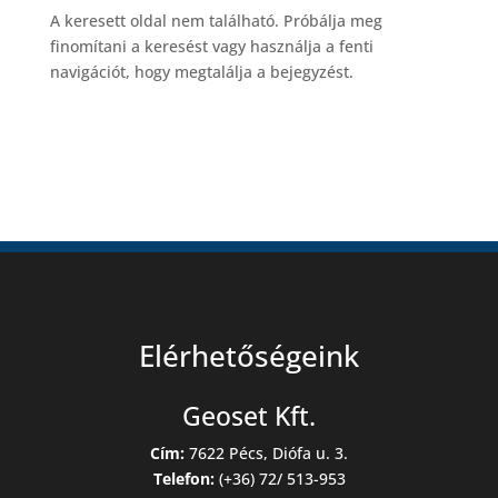
A keresett oldal nem található. Próbálja meg
finomítani a keresést vagy használja a fenti
navigációt, hogy megtalálja a bejegyzést.
Elérhetőségeink
Geoset Kft.
Cím:
7622 Pécs, Diófa u. 3.
Telefon:
(+36) 72/ 513-953