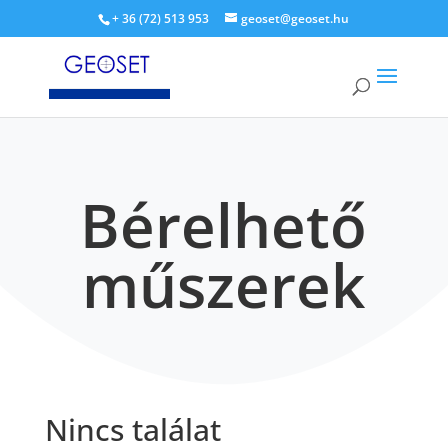
+ 36 (72) 513 953
geoset@geoset.hu
Bérelhető
műszerek
Nincs találat