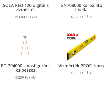
SOLA RED 120 digitális
GN708000 Karóállító
vízmérték
libella
79.600
Ft
4.320
Ft
+ ÁFA
+ ÁFA
EG-294000 – Vasfiguráns
Vízmérték PROFI típus
csipeszes
4.065
Ft
+ ÁFA
9.230
Ft
+ ÁFA