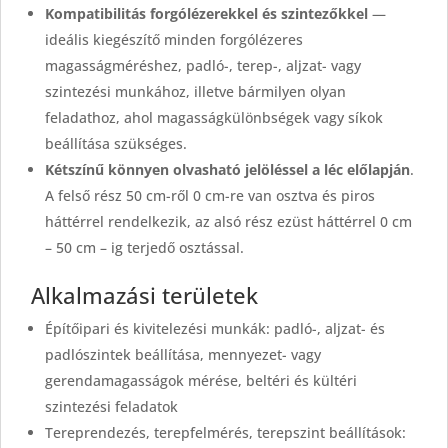
Kompatibilitás forgólézerekkel és szintezőkkel
—
ideális kiegészítő minden forgólézeres
magasságméréshez, padló-, terep-, aljzat- vagy
szintezési munkához, illetve bármilyen olyan
feladathoz, ahol magasságkülönbségek vagy síkok
beállítása szükséges.
Kétszínű könnyen olvasható jelöléssel a léc előlapján
.
A felső rész 50 cm-ről 0 cm-re van osztva és piros
háttérrel rendelkezik, az alsó rész ezüst háttérrel 0 cm
– 50 cm – ig terjedő osztással.
Alkalmazási területek
Építőipari és kivitelezési munkák: padló-, aljzat- és
padlószintek beállítása, mennyezet- vagy
gerendamagasságok mérése, beltéri és kültéri
szintezési feladatok
Tereprendezés, terepfelmérés, terepszint beállítások: