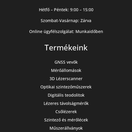
Hétfő – Péntek: 9:00 – 15:00
Szombat-Vasárnap: Zárva
Online ügyfélszolgálat: Munkaidőben
Termékeink
GNSS vevők
Mérőállomások
3D Lézerscanner
Optikai szintezőműszerek
Digitális teodolitok
Lézeres távolságmérők
Csőlézerek
Szintező és mérőlécek
Műszerállványok