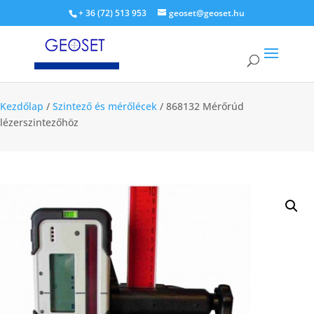
+ 36 (72) 513 953
geoset@geoset.hu
Kezdőlap
/
Szintező és mérőlécek
/ 868132 Mérőrúd
lézerszintezőhöz