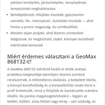
például kertépítés, járda/útépítés, tereplejtések,
terepszintek meghatározása
Belsőépítészeti, felújítási munkák: gipszkarton
szerelés, fal-, mennyezet-, burkolási munkák — ahol
fontos a precíz magasság- és szintbeállítás
Minden olyan projekt, ahol lézeres szintezővel
dolgoznak, és megbízható, stabil, könnyen kezelhető
mérőrudat keresnek
Miért érdemes választani a GeoMax
868132-t?
A GeoMax 868132 mérőrúd kiváló ár-érték arányú,
praktikus kiegészítője bármilyen lézeres szintező
rendszernek. A milliméteres skálázás, a beépített libella,
a könnyű kezelhetőség és a kompatibilitás miatt mind a
profi kivitelezők, mind a felújítók és barkácsolók számára
ideális. Ha pontos magasságmérésekre – legyen az
beltéri, kültéri, sima felület vagy terep – van szükség, ez