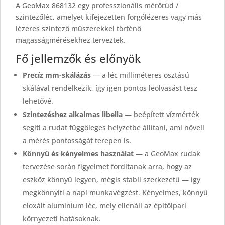
A GeoMax 868132 egy professzionális mérőrúd /
szintezőléc, amelyet kifejezetten forgólézeres vagy más
lézeres szintező műszerekkel történő
magasságmérésekhez terveztek.
Fő jellemzők és előnyök
Precíz mm-skálázás
— a léc milliméteres osztású
skálával rendelkezik, így igen pontos leolvasást tesz
lehetővé.
Szintezéshez alkalmas libella
— beépített vízmérték
segíti a rudat függőleges helyzetbe állítani, ami növeli
a mérés pontosságát terepen is.
Könnyű és kényelmes használat
— a GeoMax rudak
tervezése során figyelmet fordítanak arra, hogy az
eszköz könnyű legyen, mégis stabil szerkezetű — így
megkönnyíti a napi munkavégzést. Kényelmes, könnyű
eloxált alumínium léc, mely ellenáll az építőipari
környezeti hatásoknak.