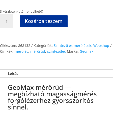
3 készleten (utánrendelhető)
Kosárba teszem
Cikkszám:
868132
Kategóriák:
Szintező és mérőlécek
,
Webshop
Címkék:
mérőléc
,
mérőrúd
,
szintezőléc
Márka:
Geomax
Leírás
GeoMax mérőrúd —
megbízható magasságmérés
forgólézerhez gyorsszorítós
sínnel.