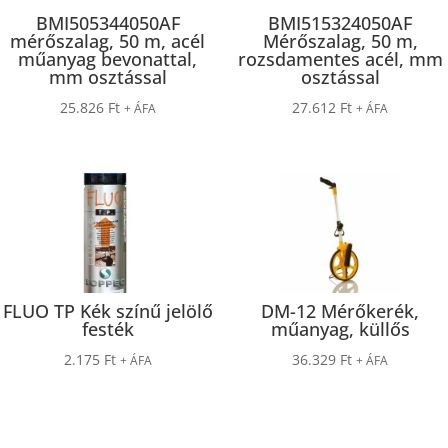
BMI505344050AF
BMI515324050AF
mérőszalag, 50 m, acél
Mérőszalag, 50 m,
műanyag bevonattal,
rozsdamentes acél, mm
mm osztással
osztással
25.826
Ft
27.612
Ft
+ ÁFA
+ ÁFA
FLUO TP Kék színű jelölő
DM-12 Mérőkerék,
festék
műanyag, küllős
2.175
Ft
36.329
Ft
+ ÁFA
+ ÁFA