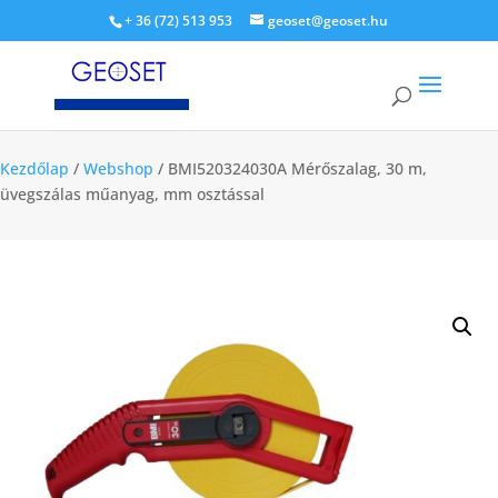
+ 36 (72) 513 953
geoset@geoset.hu
Kezdőlap
/
Webshop
/ BMI520324030A Mérőszalag, 30 m,
üvegszálas műanyag, mm osztással