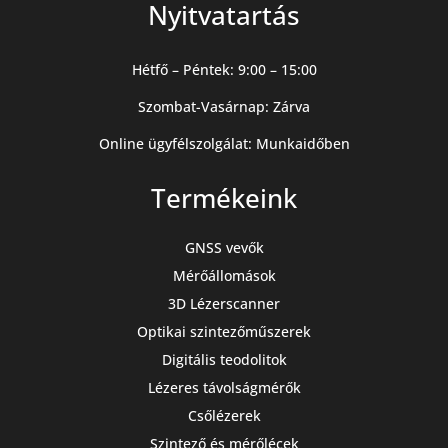
Nyitvatartás
Hétfő – Péntek: 9:00 – 15:00
Szombat-Vasárnap: Zárva
Online ügyfélszolgálat: Munkaidőben
Termékeink
GNSS vevők
Mérőállomások
3D Lézerscanner
Optikai szintezőműszerek
Digitális teodolitok
Lézeres távolságmérők
Csőlézerek
Szintező és mérőlécek