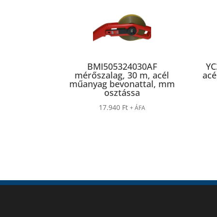
BMI505324030AF
YC
mérőszalag, 30 m, acél
acé
műanyag bevonattal, mm
osztássa
17.940
Ft
+ ÁFA