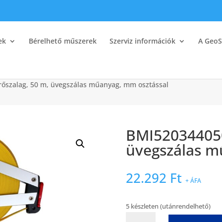
ek
Bérelhető műszerek
Szerviz információk
A GeoS
szalag, 50 m, üvegszálas műanyag, mm osztással
BMI520344050
üvegszálas m
22.292
Ft
+ ÁFA
5 készleten (utánrendelhető)