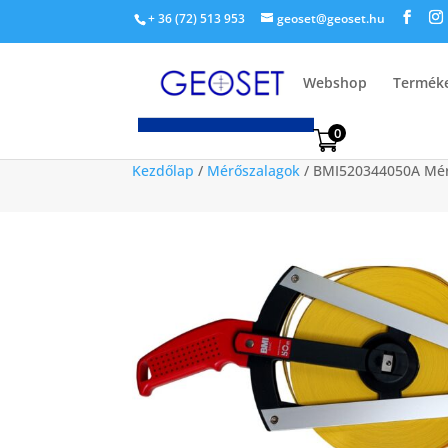
+ 36 (72) 513 953
geoset@geoset.hu
Webshop
Termék
0
Kezdőlap
/
Mérőszalagok
/ BMI520344050A Mérő