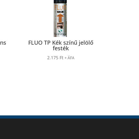
áns
FLUO TP Kék színű jelölő
festék
2.175
Ft
+ ÁFA