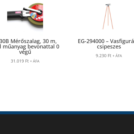
30B Mérőszalag, 30 m,
EG-294000 – Vasfigur
l műanyag bevonattal 0
csipeszes
végű
9.230
Ft
+ ÁFA
31.019
Ft
+ ÁFA