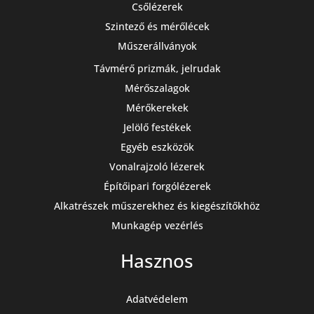
Csőlézerek
Szintező és mérőlécek
Műszerállványok
Távmérő prizmák, jelrudak
Mérőszalagok
Mérőkerekek
Jelölő festékek
Egyéb eszközök
Vonalrajzoló lézerek
Építőipari forgólézerek
Alkatrészek műszerekhez és kiegészítőkhöz
Munkagép vezérlés
Hasznos
Adatvédelem