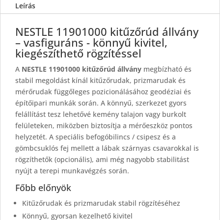
Leírás
NESTLE 11901000 kitűzőrúd állvány
– vasfiguráns - könnyű kivitel,
kiegészíthető rögzítéssel
A
NESTLE 11901000 kitűzőrúd állvány
megbízható és
stabil megoldást kínál kitűzőrudak, prizmarudak és
mérőrudak függőleges pozicionálásához geodéziai és
építőipari munkák során. A könnyű, szerkezet gyors
felállítást tesz lehetővé kemény talajon vagy burkolt
felületeken, miközben biztosítja a mérőeszköz pontos
helyzetét. A speciális befogóbilincs / csipesz és a
gömbcsuklós fej mellett a lábak szárnyas csavarokkal is
rögzíthetők (opcionális), ami még nagyobb stabilitást
nyújt a terepi munkavégzés során.
Főbb előnyök
Kitűzőrudak és prizmarudak stabil rögzítéséhez
Könnyű, gyorsan kezelhető kivitel