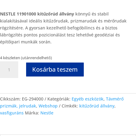
NESTLE 11901000 kitűzőrúd állvány
könnyű és stabil
kialakításával ideális kitűzőrudak, prizmarudak és mérőrudak
rögzítésére. A gyorsan kezelhető befogóbilincs és a biztos
lábrögzítés pontos pozicionálást tesz lehetővé geodéziai és
építőipari munkák során.
4 készleten (utánrendelhető)
Kosárba teszem
Cikkszám:
EG-294000
Kategóriák:
Egyéb eszközök
,
Távmérő
prizmák, jelrudak
,
Webshop
Címkék:
kitűzőrúd állvány
,
vasfiguráns
Márka:
Nestle