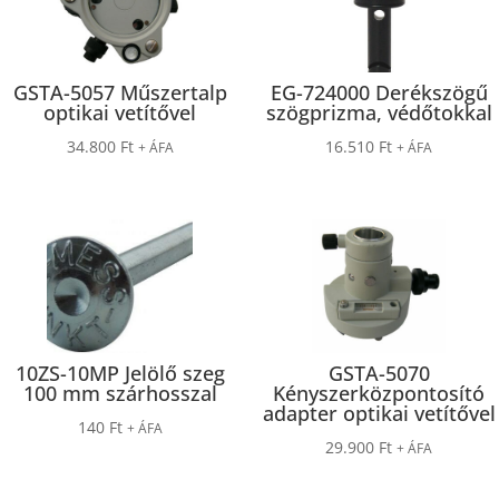
GSTA-5057 Műszertalp
EG-724000 Derékszögű
optikai vetítővel
szögprizma, védőtokkal
34.800
Ft
16.510
Ft
+ ÁFA
+ ÁFA
10ZS-10MP Jelölő szeg
GSTA-5070
100 mm szárhosszal
Kényszerközpontosító
adapter optikai vetítővel
140
Ft
+ ÁFA
29.900
Ft
+ ÁFA