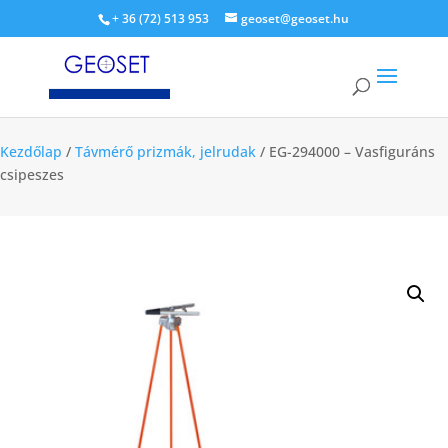
+ 36 (72) 513 953
geoset@geoset.hu
Kezdőlap
/
Távmérő prizmák, jelrudak
/ EG-294000 – Vasfiguráns
csipeszes