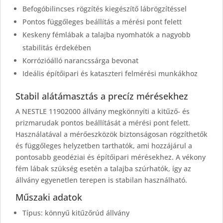
Befogóbilincses rögzítés kiegészítő lábrögzítéssel
Pontos függőleges beállítás a mérési pont felett
Keskeny fémlábak a talajba nyomhatók a nagyobb
stabilitás érdekében
Korrózióálló narancssárga bevonat
Ideális építőipari és kataszteri felmérési munkákhoz
Stabil alátámasztás a precíz mérésekhez
A NESTLE 11902000 állvány megkönnyíti a kitűző- és
prizmarudak pontos beállítását a mérési pont felett.
Használatával a mérőeszközök biztonságosan rögzíthetők
és függőleges helyzetben tarthatók, ami hozzájárul a
pontosabb geodéziai és építőipari mérésekhez. A vékony
fém lábak szükség esetén a talajba szúrhatók, így az
állvány egyenetlen terepen is stabilan használható.
Műszaki adatok
Típus: könnyű kitűzőrúd állvány