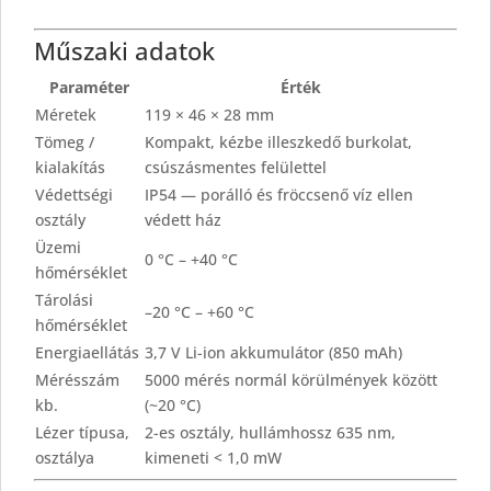
Műszaki adatok
Paraméter
Érték
Méretek
119 × 46 × 28 mm
Tömeg /
Kompakt, kézbe illeszkedő burkolat,
kialakítás
csúszásmentes felülettel
Védettségi
IP54 — porálló és fröccsenő víz ellen
osztály
védett ház
Üzemi
0 °C – +40 °C
hőmérséklet
Tárolási
–20 °C – +60 °C
hőmérséklet
Energiaellátás
3,7 V Li-ion akkumulátor (850 mAh)
Mérésszám
5000 mérés normál körülmények között
kb.
(~20 °C)
Lézer típusa,
2-es osztály, hullámhossz 635 nm,
osztálya
kimeneti < 1,0 mW