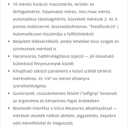
10 mérési funkció: hosszmérés, terület- és
térfogatmérés, folyamatos mérés, min./max mérés,
automatikus távolságmérés, közvetett mérések 2- és 3-
pontos módszerrel, összeadás/kivonás, "festőfunkció" (
Automatikusan kiszámítja a falfelületeket)
Beépített dőlésérzékelő, amely lehetővé teszi szögek és
szintezések mérését is
Háromsoros, háttérvilágításos kijelző — jól olvasható
különböző fényviszonyok között
Kihajtható ütköző (záróelem) a külső széltől történő
mérésekhez, és 1/4″-os menet állványra
szerelhetőséghez
Gumírozott, csúszásmentes felület (“softgrip” bevonat)
az ergonómia és kényelmes fogás érdekében
Bluetooth interfész a SOLA Measures alkalmazással —
mérések vezeték nélküli átvitele, jegyzetelés, képekre
való méretfelvitel és megosztás