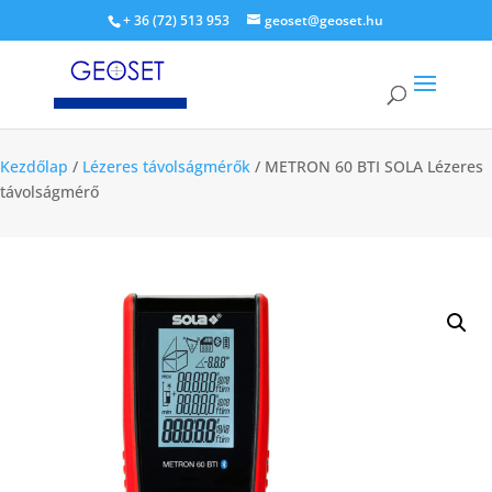
+ 36 (72) 513 953
geoset@geoset.hu
Kezdőlap
/
Lézeres távolságmérők
/ METRON 60 BTI SOLA Lézeres
távolságmérő