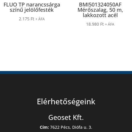
FLUO TP narancssárga
BMI501324050AF
színű jelölőfesték
Mérőszalag, 50 m,
lakkozott acél
2.175
Ft
+ ÁFA
18.980
Ft
+ ÁFA
Elérhetőségeink
Geoset Kft.
Cím:
7622 Pécs, Diófa u. 3.