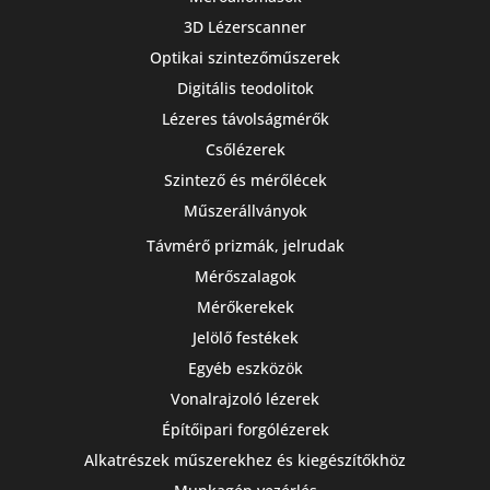
3D Lézerscanner
Optikai szintezőműszerek
Digitális teodolitok
Lézeres távolságmérők
Csőlézerek
Szintező és mérőlécek
Műszerállványok
Távmérő prizmák, jelrudak
Mérőszalagok
Mérőkerekek
Jelölő festékek
Egyéb eszközök
Vonalrajzoló lézerek
Építőipari forgólézerek
Alkatrészek műszerekhez és kiegészítőkhöz