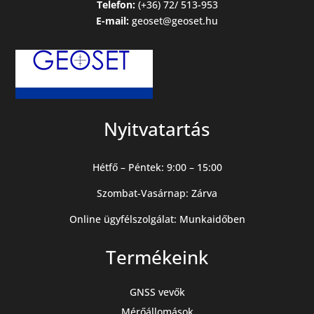
Telefon:
(+36) 72/ 513-953
E-mail:
geoset@geoset.hu
Nyitvatartás
Hétfő – Péntek: 9:00 – 15:00
Szombat-Vasárnap: Zárva
Online ügyfélszolgálat: Munkaidőben
Termékeink
GNSS vevők
Mérőállomások