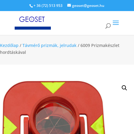
+ 36 (72) 513 953
geoset@geoset.hu
Kezdőlap
/
Távmérő prizmák, jelrudak
/ 6009 Prizmakészlet
hordtáskával