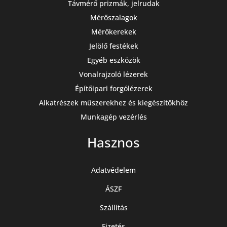
Távmérő prizmák, jelrudak
Mérőszalagok
Mérőkerekek
Jelölő festékek
Egyéb eszközök
Vonalrajzoló lézerek
Építőipari forgólézerek
Alkatrészek műszerekhez és kiegészítőkhöz
Munkagép vezérlés
Hasznos
Adatvédelem
ÁSZF
Szállítás
Fizetés