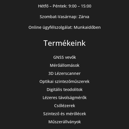
Hétfő – Péntek: 9:00 – 15:00
Szombat-Vasárnap: Zárva
Online ügyfélszolgálat: Munkaidőben
Termékeink
GNSS vevők
Mérőállomások
3D Lézerscanner
Optikai szintezőműszerek
Digitális teodolitok
Lézeres távolságmérők
Csőlézerek
Szintező és mérőlécek
Műszerállványok