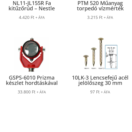
NL11-JL155R Fa
PTM 520 Műanyag
kitűzőrúd – Nestle
torpedó vízmérték
4.420
Ft
3.215
Ft
+ ÁFA
+ ÁFA
GSPS-6010 Prizma
10LK-3 Lencsefejű acél
készlet hordtáskával
jelölőszeg 30 mm
33.800
Ft
97
Ft
+ ÁFA
+ ÁFA