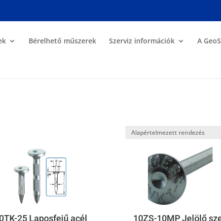
ek
Bérelhető műszerek
Szerviz információk
A GeoS
0TK-25 Laposfejű acél
10ZS-10MP Jelölő sz