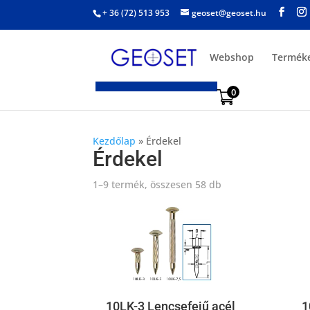
+ 36 (72) 513 953
geoset@geoset.hu
Webshop
Termék
0
Kezdőlap
»
Érdekel
Érdekel
1–9 termék, összesen 58 db
10LK-3 Lencsefejű acél
1