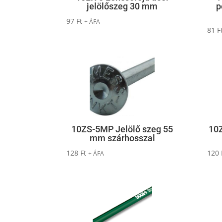
jelölőszeg 30 mm
p
97
Ft
+ ÁFA
81
F
10ZS-5MP Jelölő szeg 55
10Z
mm szárhosszal
128
Ft
120
+ ÁFA