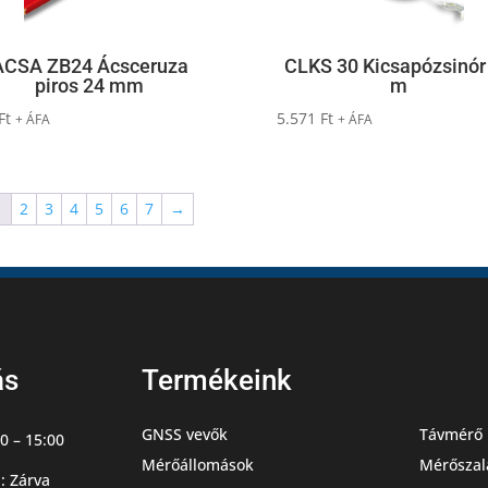
ACSA ZB24 Ácsceruza
CLKS 30 Kicsapózsinór
piros 24 mm
m
Ft
5.571
Ft
+ ÁFA
+ ÁFA
1
2
3
4
5
6
7
→
ás
Termékeink
GNSS vevők
Távmérő 
0 – 15:00
Mérőállomások
Mérőszal
: Zárva