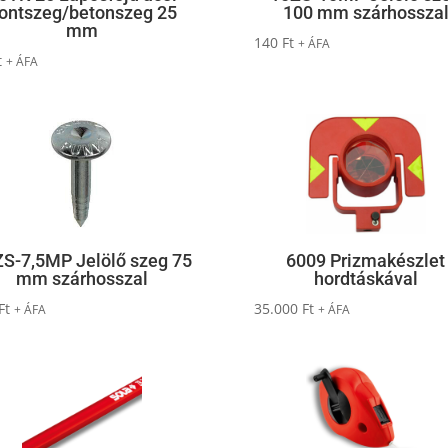
ontszeg/betonszeg 25
100 mm szárhossza
mm
140
Ft
+ ÁFA
t
+ ÁFA
S-7,5MP Jelölő szeg 75
6009 Prizmakészlet
mm szárhosszal
hordtáskával
Ft
35.000
Ft
+ ÁFA
+ ÁFA