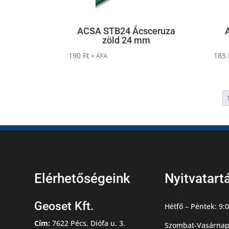
ACSA STB24 Ácsceruza
zöld 24 mm
190
Ft
185
+ ÁFA
Elérhetőségeink
Nyitvatart
Geoset Kft.
Hétfő – Péntek: 9:0
Cím:
7622 Pécs, Diófa u. 3.
Szombat-Vasárnap