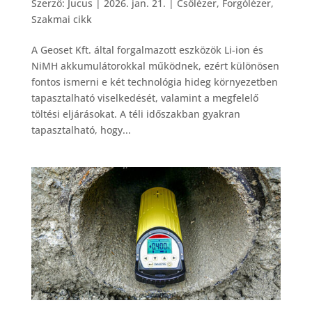
Szerző:
Jucus
|
2026. jan. 21.
|
Csőlézer
,
Forgólézer
,
Szakmai cikk
A Geoset Kft. által forgalmazott eszközök Li-ion és
NiMH akkumulátorokkal működnek, ezért különösen
fontos ismerni e két technológia hideg környezetben
tapasztalható viselkedését, valamint a megfelelő
töltési eljárásokat. A téli időszakban gyakran
tapasztalható, hogy...