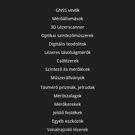
GNSS vevők
Mérőállomások
3D Lézerscanner
Optikai szintezőműszerek
Digitális teodolitok
Lézeres távolságmérők
Csőlézerek
Szintező és mérőlécek
Műszerállványok
Távmérő prizmák, jelrudak
Mérőszalagok
Mérőkerekek
Jelölő festékek
Egyéb eszközök
Vonalrajzoló lézerek