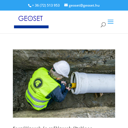
+ 36 (72) 513 953
geoset@geoset.hu