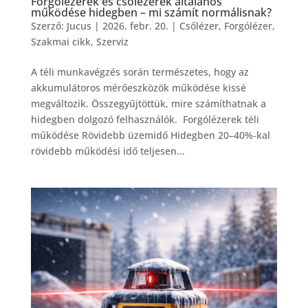
Forgólézerek és csőlézerek általános
működése hidegben – mi számít normálisnak?
Szerző:
Jucus
|
2026. febr. 20.
|
Csőlézer
,
Forgólézer
,
Szakmai cikk
,
Szerviz
A téli munkavégzés során természetes, hogy az
akkumulátoros mérőeszközök működése kissé
megváltozik. Összegyűjtöttük, mire számíthatnak a
hidegben dolgozó felhasználók. Forgólézerek téli
működése Rövidebb üzemidő Hidegben 20–40%-kal
rövidebb működési idő teljesen...