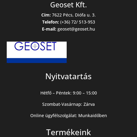
Geoset Kft.
Cím:
7622 Pécs, Diófa u. 3.
Telefon:
(+36) 72/ 513-953
E-mail:
geoset@geoset.hu
Nyitvatartás
Hétfő – Péntek: 9:00 – 15:00
Szombat-Vasárnap: Zárva
Online ügyfélszolgálat: Munkaidőben
Termékeink