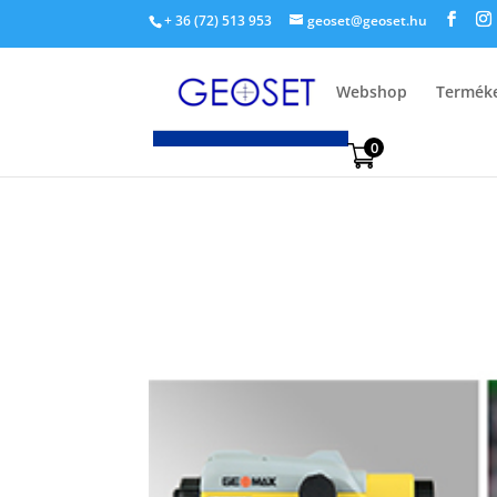
+ 36 (72) 513 953
geoset@geoset.hu
Webshop
Termék
0