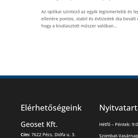
Az optikai szintező az egyik legismertebb és
ellenére pontos, stabil és évtizedek óta bevál
hogy a kiválasztott műszer valóban...
Elérhetőségeink
Nyitvatar
Geoset Kft.
Hétfő – Péntek: 9:0
Cím:
7622 Pécs, Diófa u. 3.
Szombat-Vasárnap