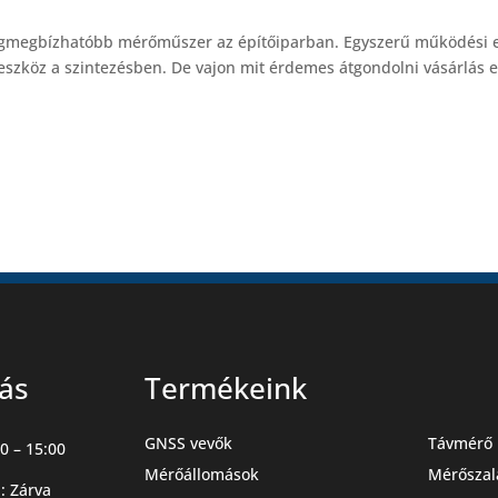
 legmegbízhatóbb mérőműszer az építőiparban. Egyszerű működési 
t eszköz a szintezésben. De vajon mit érdemes átgondolni vásárlás el
tás
Termékeink
GNSS vevők
Távmérő 
0 – 15:00
Mérőállomások
Mérőszal
: Zárva