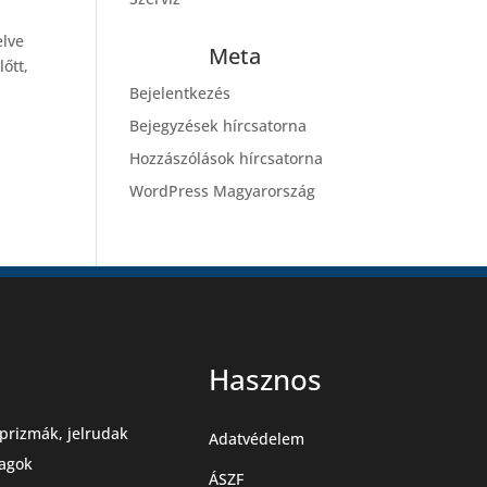
elve
Meta
őtt,
Bejelentkezés
Bejegyzések hírcsatorna
Hozzászólások hírcsatorna
WordPress Magyarország
Hasznos
prizmák, jelrudak
Adatvédelem
agok
ÁSZF