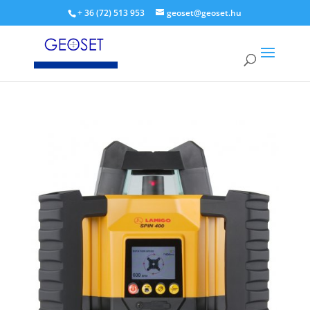
+ 36 (72) 513 953
geoset@geoset.hu