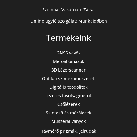
Szombat-Vasárnap: Zárva
Online ügyfélszolgálat: Munkaidőben
Termékeink
GNSS vevők
Mérőállomások
3D Lézerscanner
Optikai szintezőműszerek
Digitális teodolitok
Lézeres távolságmérők
Csőlézerek
Szintező és mérőlécek
Műszerállványok
Távmérő prizmák, jelrudak