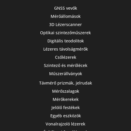
GNSS vevők
Mérőállomások
3D Lézerscanner
Optikai szintezőműszerek
Digitális teodolitok
Lézeres távolságmérők
Csőlézerek
Szintező és mérőlécek
Műszerállványok
Távmérő prizmák, jelrudak
Mérőszalagok
Mérőkerekek
Jelölő festékek
Egyéb eszközök
Vonalrajzoló lézerek