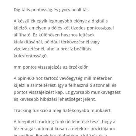
Digitális pontosság és gyors beállítás
A készülék egyik legnagyobb előnye a digitális
kijelző, amelyen a dőlés két tizedes pontossággal
állítható. Ez különösen hasznos lejtések
kialakításánál, például térkövezésnél vagy
vízelvezetésnél, ahol a precíz beállítás
kulcsfontosságú.
mm pontos visszajelzés az érzékelőn
A Spin400-hoz tartozó vevőegység milliméterben
kijelzi a szinteltérést, így a felhasználó azonnali és
pontos visszajelzést kap. Ez gyorsabb munkavégzést
és kevesebb hibázási lehetőséget jelent.
Tracking funkció a még hatékonyabb munkáért
A beépített tracking funkció lehetővé teszi, hogy a
lézersugár automatikusan a detektor pozíciójához
igazodjon. Ennek köszönhetően a kitűzés és a