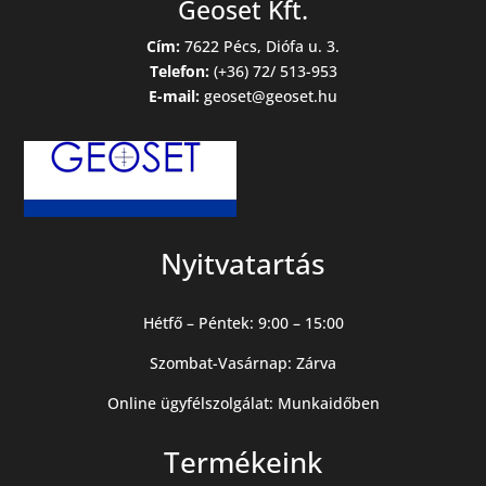
Geoset Kft.
Cím:
7622 Pécs, Diófa u. 3.
Telefon:
(+36) 72/ 513-953
E-mail:
geoset@geoset.hu
Nyitvatartás
Hétfő – Péntek: 9:00 – 15:00
Szombat-Vasárnap: Zárva
Online ügyfélszolgálat: Munkaidőben
Termékeink