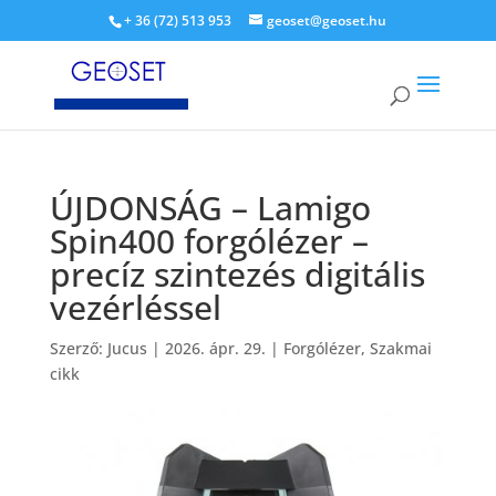
+ 36 (72) 513 953
geoset@geoset.hu
ÚJDONSÁG – Lamigo
Spin400 forgólézer –
precíz szintezés digitális
vezérléssel
Szerző:
Jucus
|
2026. ápr. 29.
|
Forgólézer
,
Szakmai
cikk