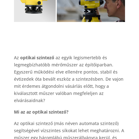
Az
optikai szintező
az egyik legismertebb és
legmegbízhatóbb mérőműszer az építőiparban.
Egyszerű működési elve ellenére pontos, stabil és
évtizedek óta bevált eszköz a szintezésben. De vajon
mit érdemes átgondolni vásárlás előtt, hogy a
kiválasztott műszer valóban megfeleljen az
elvárásaidnak?
Mi az az optikai szintező?
Az optikai szintező (más néven automata szintező)
segítségével vízszintes síkokat lehet meghatározni. A
műszer egy háromlábú műszerállványra kerül, és