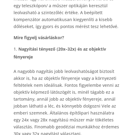
egy teleszkópon/ a műszer optikáján keresztül
leolvasható a szintezőléc értéke. A beépített
kompenzátor automatikusan kiegyenlíti a kisebb
dőléseket, így gyors és pontos mérést tesz lehetővé.
Mire figyelj vásárláskor?
Nagyítási tényező (20x–32x) és az objektív
fényereje
A nagyobb nagyítás jobb leolvashatóságot biztosít
akkor is, ha az objektív fényereje vagy a környezeti
feltételek nem ideálisak. Fontos figyelembe venni az
objektív képmező látószögét is, minél tágabb ez a
tartomány, annál jobb az objektív fényereje, annál
jobban látható a léc, és könnyebb dolgozni Vele az
emberi szemnek. Általános építőipari használatra
egy 24x vagy 28x nagyítású műszer már tökéletes
választás. Finomabb geodéziai munkákhoz érdemes
30x vagy 32x nagyítást választani.