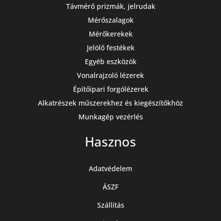
Távmérő prizmák, jelrudak
Mérőszalagok
Mérőkerekek
Jelölő festékek
Egyéb eszközök
Vonalrajzoló lézerek
Építőipari forgólézerek
Alkatrészek műszerekhez és kiegészítőkhöz
Munkagép vezérlés
Hasznos
Adatvédelem
ÁSZF
Szállítás