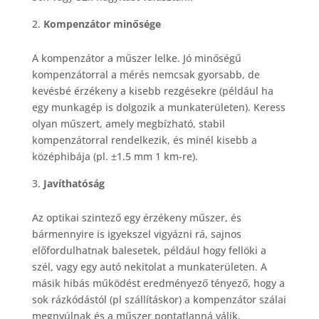
Kompenzátor minősége
A kompenzátor a műszer lelke. Jó minőségű
kompenzátorral a mérés nemcsak gyorsabb, de
kevésbé érzékeny a kisebb rezgésekre (például ha
egy munkagép is dolgozik a munkaterületen). Keress
olyan műszert, amely megbízható, stabil
kompenzátorral rendelkezik, és minél kisebb a
középhibája (pl. ±1.5 mm 1 km-re).
Javíthatóság
Az optikai szintező egy érzékeny műszer, és
bármennyire is igyekszel vigyázni rá, sajnos
előfordulhatnak balesetek, például hogy fellöki a
szél, vagy egy autó nekitolat a munkaterületen. A
másik hibás működést eredményező tényező, hogy a
sok rázkódástól (pl szállításkor) a kompenzátor szálai
megnyúlnak és a műszer pontatlanná válik.