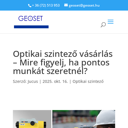
+ 36 (72) 513 953
geoset@geoset.hu
Optikai szintező vásárlás
– Mire figyelj, ha pontos
munkát szeretnél?
Szerző:
Jucus
|
2025. okt. 16.
|
Optikai szintező