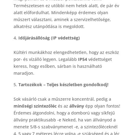
Természetesen ez utóbbi nem hetek alatt, de pár év
alatt előfordulhat. Mindenképp érdemes olyan
műszert választani, aminek a szervizelhetősége,
alkatrész utánpótlása is megoldott.
Időjárásállóság (IP védettség)
Kültéri munkákhoz elengedhetetlen, hogy az eszköz
por- és vízálló legyen. Legalább
IP54
védettséget
keress, hogy esőben, sárban is használható
maradjon.
Tartozékok – Teljes készletben gondolkodj!
Sok vásárló csak a műszerre koncentrál, pedig a
minőségi szintezőléc
és az
állvány
épp olyan fontos!
Érdemes átgondolni, hogy a domború vagy síkfejű
állvány praktikusabb -e Neked, ha van állványod a
menete 5/8-s szabványmenet -e, a szintezőléceknél
4, 5 vagy 7 méteres lécre volna -e szükséged és a léc