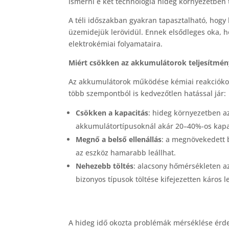
ismerni e két technológia hideg környezetben t
A téli időszakban gyakran tapasztalható, hog
üzemidejük lerövidül. Ennek elsődleges oka, 
elektrokémiai folyamataira.
Miért csökken az akkumulátorok teljesítmé
Az akkumulátorok működése kémiai reakciókon 
több szempontból is kedvezőtlen hatással jár:
Csökken a kapacitás
: hideg környezetben a
akkumulátortípusoknál akár 20–40%-os kapac
Megnő a belső ellenállás
: a megnövekedett b
az eszköz hamarabb leállhat.
Nehezebb töltés
: alacsony hőmérsékleten a
bizonyos típusok töltése kifejezetten káros l
A hideg idő okozta problémák mérséklése érde