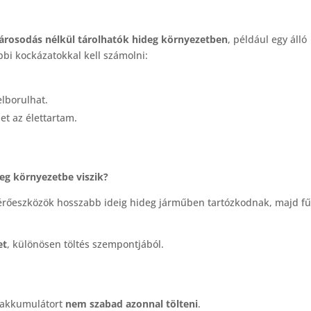
károsodás nélkül tárolhatók hideg környezetben
, például egy álló
i kockázatokkal kell számolni:
elborulhat.
t az élettartam.
eg környezetbe viszik?
mérőeszközök hosszabb ideig hideg járműben tartózkodnak, majd fű
et
, különösen töltés szempontjából.
 akkumulátort
nem szabad azonnal tölteni
.