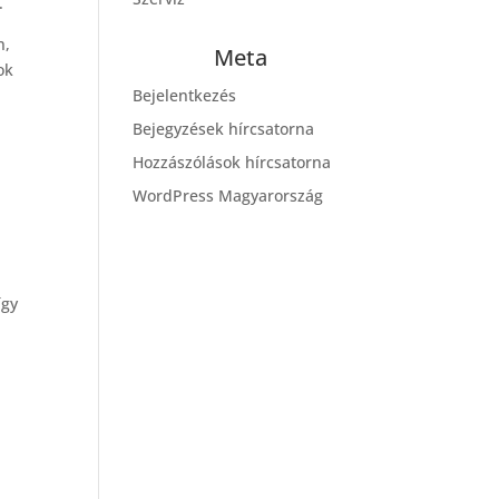
.
n,
Meta
ok
Bejelentkezés
Bejegyzések hírcsatorna
Hozzászólások hírcsatorna
i
WordPress Magyarország
így