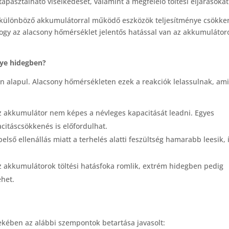
apasztalható viselkedését, valamint a megfelelő töltési eljárásokat
y különböző akkumulátorral működő eszközök teljesítménye csökke
hogy az alacsony hőmérséklet jelentős hatással van az akkumulátor
nye hidegben?
alapul. Alacsony hőmérsékleten ezek a reakciók lelassulnak, am
z akkumulátor nem képes a névleges kapacitását leadni. Egyes
itáscsökkenés is előfordulhat.
első ellenállás miatt a terhelés alatti feszültség hamarabb leesik, 
z akkumulátorok töltési hatásfoka romlik, extrém hidegben pedig
ehet.
kében az alábbi szempontok betartása javasolt: