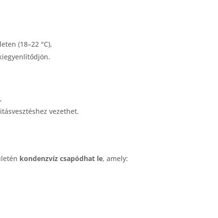
ten (18–22 °C),
iegyenlítődjön.
,
itásvesztéshez vezethet.
ületén
kondenzvíz csapódhat le
, amely: