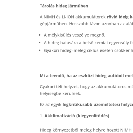
Tárolás hideg járműben
A NiMH és Li-ION akkumulátorok
rövid ideig 
gépjárműben. Hosszabb távon azonban az alább
A mélykisülés veszélye megnő.
A hideg hatására a belső kémiai egyensúly f
Gyakori hideg–meleg ciklus esetén csökkenhe
Mi a teendő, ha az eszközt hideg autóból mel
Gyakori téli helyzet, hogy az akkumulátoros 
helyiségbe kerülnek.
Ez az egyik
legkritikusabb üzemeltetési helyz
Akklimatizáció (kiegyenlítődés)
Hideg környezetből meleg helyre hozott NiMH