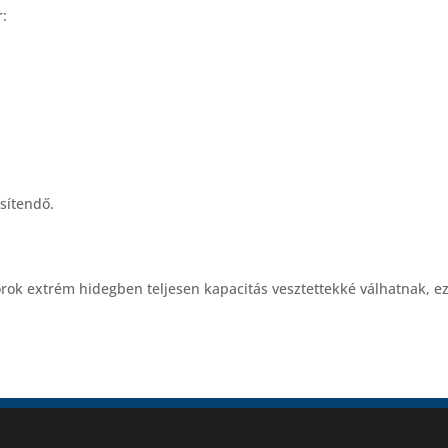
r:
sítendő.
rok extrém hidegben teljesen kapacitás vesztettekké válhatnak, e