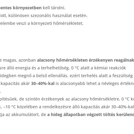
entes környezetben
kell tárolni.
ott, különösen szezonális használat esetén.
gyelembe veszi a környezeti hőmérsékletet.
ge magas, azonban
alacsony hőmérsékleten érzékenyen reagálnak
e álló energia és a terhelhetőség. 0 °C alatt a kémiai reakciók
idegben megnő a belső ellenállás, ezért terhelés alatt a feszültség
 kapacitás akár
30–40%-kal
is alacsonyabb lehet a névleges értékn
.
ítésűek, de szintén érzékenyek az alacsony hőmérsékletre, 0 °C k
 –10 °C közelében a rendelkezésre álló kapacitás akár 30–40%-kal
ja az akkumulátort, de
a hideg állapotban végzett töltés kerülen