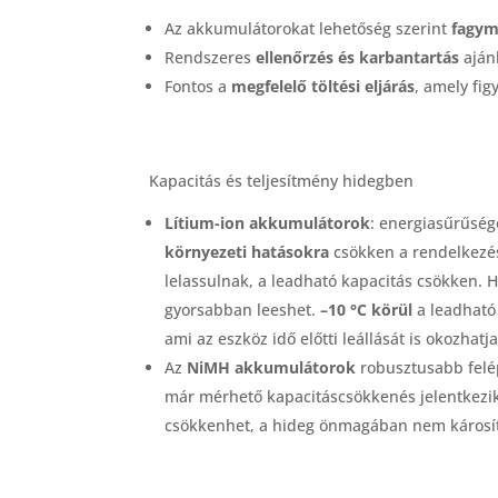
Az akkumulátorokat lehetőség szerint
fagym
Rendszeres
ellenőrzés és karbantartás
ajánl
Fontos a
megfelelő töltési eljárás
, amely fi
Kapacitás és teljesítmény hidegben
Lítium-ion akkumulátorok
: energiasűrűsé
környezeti hatásokra
csökken a rendelkezésr
lelassulnak, a leadható kapacitás csökken. H
gyorsabban leeshet.
–10 °C körül
a leadható
ami az eszköz idő előtti leállását is okozhatja
Az
NiMH akkumulátorok
robusztusabb felép
már mérhető kapacitáscsökkenés jelentkezik,
csökkenhet, a hideg önmagában nem károsít