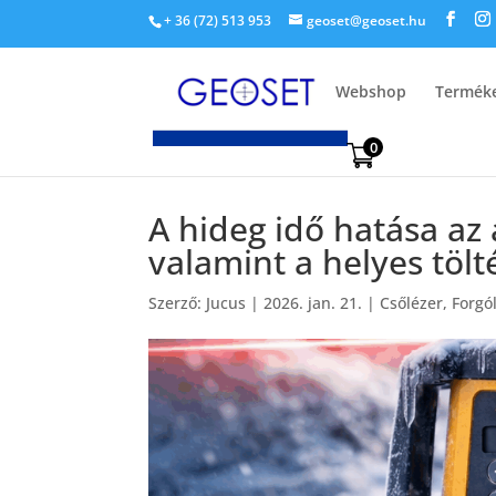
+ 36 (72) 513 953
geoset@geoset.hu
Webshop
Termék
0
A hideg idő hatása az
valamint a helyes tölt
Szerző:
Jucus
|
2026. jan. 21.
|
Csőlézer
,
Forgó