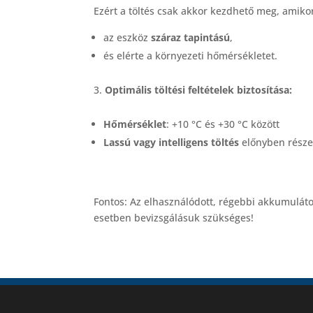
Ezért a töltés csak akkor kezdhető meg, amiko
az eszköz
száraz tapintású
,
és elérte a környezeti hőmérsékletet.
Optimális töltési feltételek biztosítása:
Hőmérséklet
: +10 °C és +30 °C között
Lassú vagy intelligens töltés
előnyben része
Fontos: Az elhasználódott, régebbi akkumuláto
esetben bevizsgálásuk szükséges!