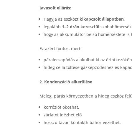
Javasolt eljárás:
Hagyja az eszközt
kikapcsolt állapotban
,
legalább
1–2 órán keresztül
szobahőmérsékle
hogy az akkumulátor belső hőmérséklete is k
Ez azért fontos, mert:
páralecsapódás alakulhat ki az érintkezőkön
hideg cella töltése gázképződéshez és kapac
Kondenzáció elkerülése
Meleg, párás környezetben a hideg eszköz fel
korróziót okozhat,
zárlatot idézhet elő,
hosszú távon kontakthibához vezethet.