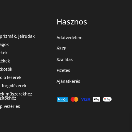
Hasznos
prizmák, jelrudak
Adatvédelem
agok
ÁSZF
ekek
Szállítás
stékek
zközök
Fizetés
oló lézerek
Ajánatkérés
i forgólézerek
zek műszerekhez
zítőkhöz
 vezérlés