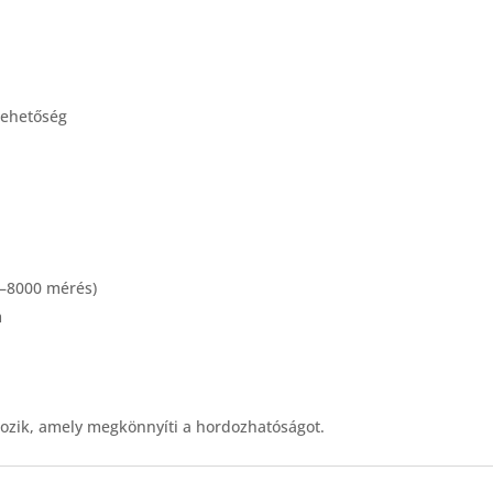
lehetőség
0–8000 mérés)
m
tozik, amely megkönnyíti a hordozhatóságot.