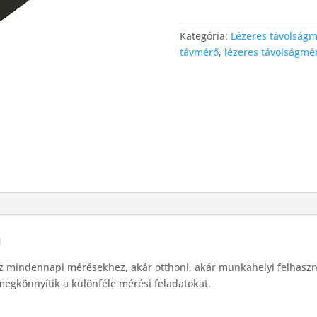
Kategória:
Lézeres távolság
távmérő
,
lézeres távolságmé
l
öz mindennapi mérésekhez, akár otthoni, akár munkahelyi felhaszn
egkönnyítik a különféle mérési feladatokat.