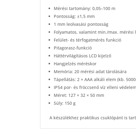
Mérési tartomány: 0,05–100 m
Pontosság: ±1,5 mm
1 mm leolvasási pontosság
Folyamatos, valamint min./max. mérési 
Felület- és térfogatmérés funkció
Pitagorasz-funkció
Háttérvilágításos LCD kijelző
Hangjelzés méréskor
Memória: 20 mérési adat tárolására
Tápellátás: 2 × AAA alkáli elem (kb. 500
IP54 por- és fröccsenő víz elleni védele
Méret: 127 × 32 × 50 mm
Súly: 150 g
A készülékhez praktikus csuklópánt is tar