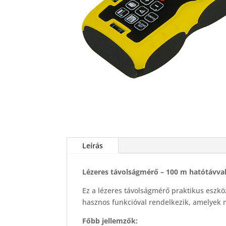
Leírás
Lézeres távolságmérő – 100 m hatótávva
Ez a lézeres távolságmérő praktikus eszk
hasznos funkcióval rendelkezik, amelyek m
Főbb jellemzők: