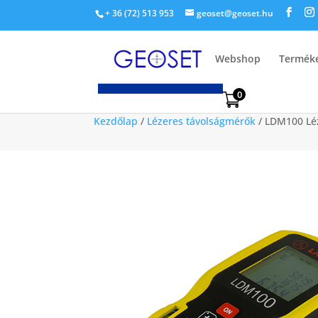
+ 36 (72) 513 953
geoset@geoset.hu
Webshop
Termék
0
Kezdőlap
/
Lézeres távolságmérők
/ LDM100 Lé