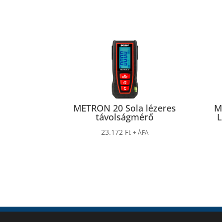
METRON 20 Sola lézeres
M
távolságmérő
L
23.172
Ft
+ ÁFA