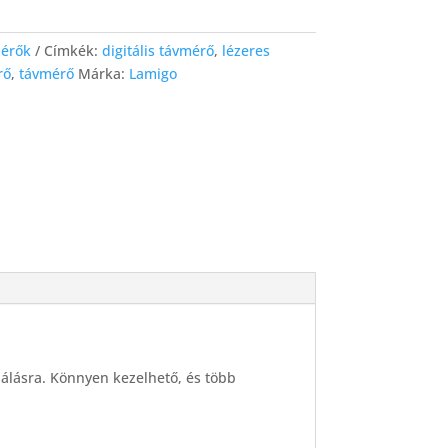
mérők
Címkék:
digitális távmérő
,
lézeres
rő
,
távmérő
Márka:
Lamigo
álásra. Könnyen kezelhető, és több