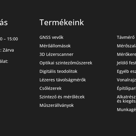
tás
Termékeink
GNSS vevők
Távmérő 
0 – 15:00
Mérőállomások
Mérőszal
: Zárva
3D Lézerscanner
Mérőker
álat:
Optikai szintezőműszerek
Jelölő fe
Digitális teodolitok
Egyéb es
Lézeres távolságmérők
Vonalrajz
Csőlézerek
Építőipar
Szintező és mérőlécek
Alkatrés
és kiegés
Műszerállványok
Munkagép