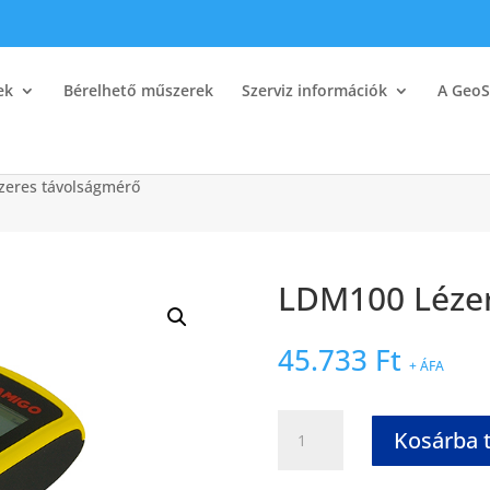
ek
Bérelhető műszerek
Szerviz információk
A GeoS
zeres távolságmérő
LDM100 Lézer
45.733
Ft
+ ÁFA
Kosárba 