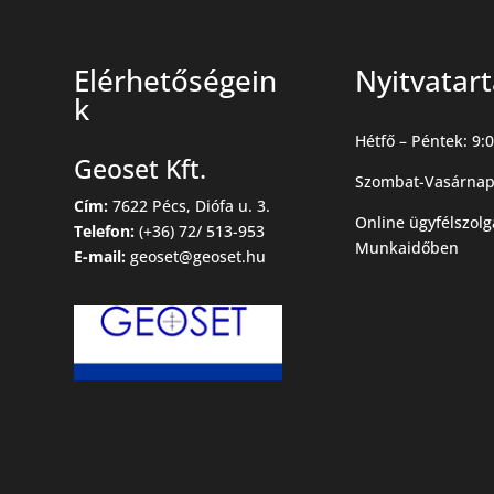
Elérhetőségein
Nyitvatar
k
Hétfő – Péntek: 9:0
Geoset Kft.
Szombat-Vasárnap
Cím:
7622 Pécs, Diófa u. 3.
Online ügyfélszolg
Telefon:
(+36) 72/ 513-953
Munkaidőben
E-mail:
geoset@geoset.hu