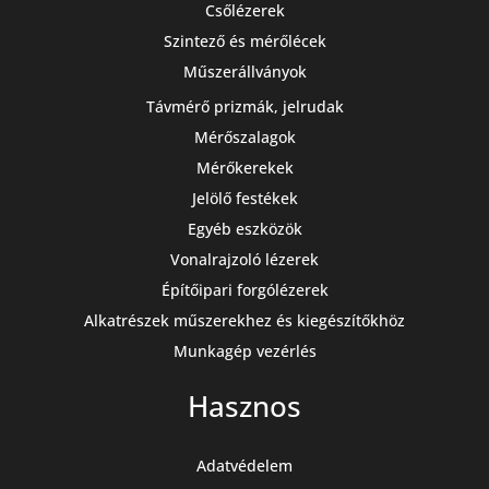
Csőlézerek
Szintező és mérőlécek
Műszerállványok
Távmérő prizmák, jelrudak
Mérőszalagok
Mérőkerekek
Jelölő festékek
Egyéb eszközök
Vonalrajzoló lézerek
Építőipari forgólézerek
Alkatrészek műszerekhez és kiegészítőkhöz
Munkagép vezérlés
Hasznos
Adatvédelem