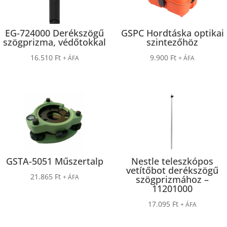
EG-724000 Derékszögű
GSPC Hordtáska optikai
szögprizma, védőtokkal
szintezőhöz
16.510
Ft
9.900
Ft
+ ÁFA
+ ÁFA
GSTA-5051 Műszertalp
Nestle teleszkópos
vetítőbot derékszögű
21.865
Ft
+ ÁFA
szögprizmához –
11201000
17.095
Ft
+ ÁFA