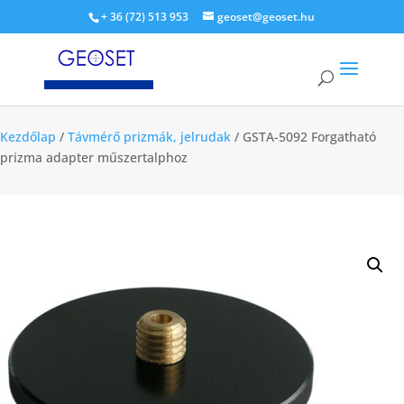
+ 36 (72) 513 953
geoset@geoset.hu
Kezdőlap
/
Távmérő prizmák, jelrudak
/ GSTA-5092 Forgatható
prizma adapter műszertalphoz