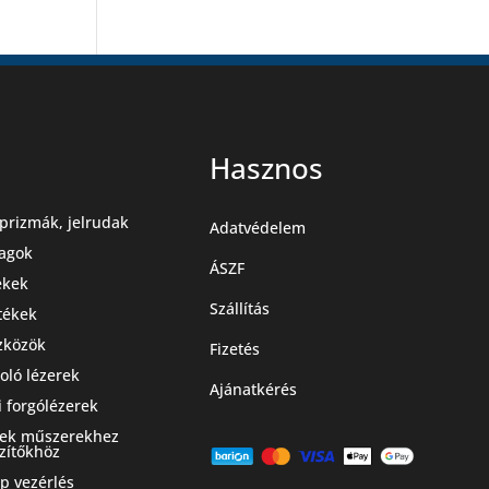
Hasznos
prizmák, jelrudak
Adatvédelem
agok
ÁSZF
ekek
Szállítás
stékek
zközök
Fizetés
oló lézerek
Ajánatkérés
i forgólézerek
zek műszerekhez
zítőkhöz
 vezérlés