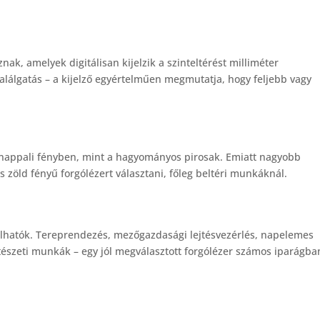
ak, amelyek digitálisan kijelzik a szinteltérést milliméter
találgatás – a kijelző egyértelműen megmutatja, hogy feljebb vagy
 nappali fényben, mint a hagyományos pirosak. Emiatt nagyobb
 zöld fényű forgólézert választani, főleg beltéri munkáknál.
lhatók. Tereprendezés, mezőgazdasági lejtésvezérlés, napelemes
tészeti munkák – egy jól megválasztott forgólézer számos iparágba