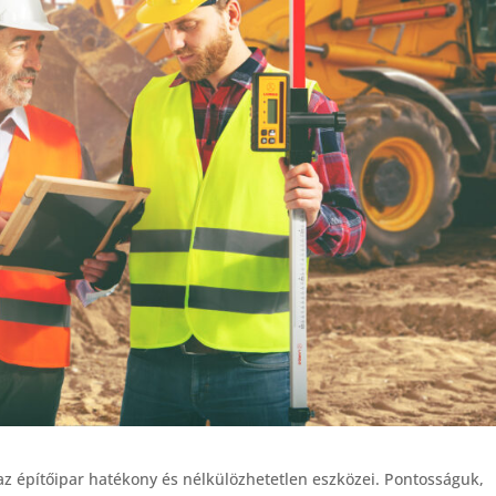
 az építőipar hatékony és nélkülözhetetlen eszközei. Pontosságuk,