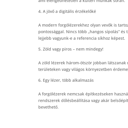
ami elengedhetetlen a kültéri munkák során.
A jövő a digitális érzékelőké
A modern forgólézerekhez olyan vevők is tartozn
pontossággal. Nincs több „hangos sípolás” és 
lejjebb vagyunk-e a referencia síkhoz képest.
Zöld vagy piros – nem mindegy!
A zöld lézerek három-ötször jobban látszanak
területeken vagy világos környezetben érdemes
Egy lézer, több alkalmazás
A forgólézerek nemcsak építkezéseken haszná
rendszerek dőlésbeállítása vagy akár belsőépí
bevethető.