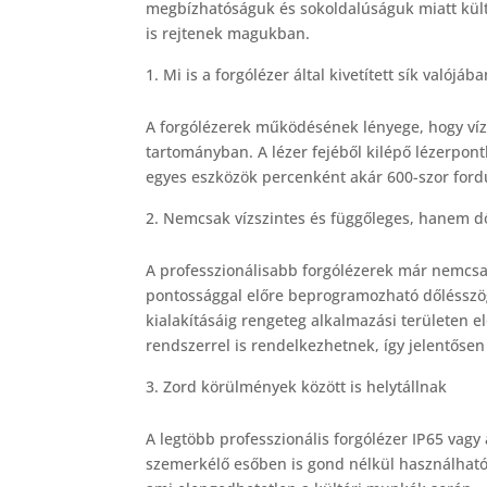
megbízhatóságuk és sokoldalúságuk miatt külté
is rejtenek magukban.
Mi is a forgólézer által kivetített sík valójáb
A forgólézerek működésének lényege, hogy vízsz
tartományban. A lézer fejéből kilépő lézerpontb
egyes eszközök percenként akár 600-szor ford
Nemcsak vízszintes és függőleges, hanem dől
A professzionálisabb forgólézerek már nemcsak
pontossággal előre beprogramozható dőlésszögg
kialakításáig rengeteg alkalmazási területen 
rendszerrel is rendelkezhetnek, így jelentőse
Zord körülmények között is helytállnak
A legtöbb professzionális forgólézer IP65 vagy
szemerkélő esőben is gond nélkül használható