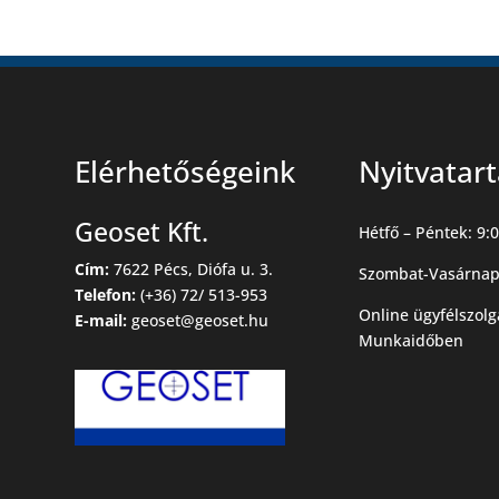
Elérhetőségeink
Nyitvatar
Geoset Kft.
Hétfő – Péntek: 9:0
Cím:
7622 Pécs, Diófa u. 3.
Szombat-Vasárnap
Telefon:
(+36) 72/ 513-953
Online ügyfélszolg
E-mail:
geoset@geoset.hu
Munkaidőben