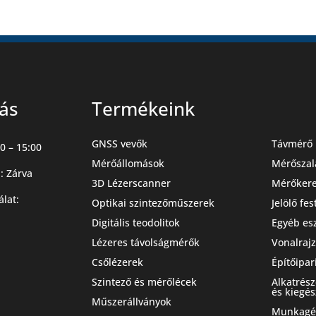
tás
Termékeink
GNSS vevők
Távmérő 
0 – 15:00
Mérőállomások
Mérőszal
: Zárva
3D Lézerscanner
Mérőker
álat:
Optikai szintezőműszerek
Jelölő fe
Digitális teodolitok
Egyéb es
Lézeres távolságmérők
Vonalrajz
Csőlézerek
Építőipar
Szintező és mérőlécek
Alkatrés
és kiegés
Műszerállványok
Munkagép