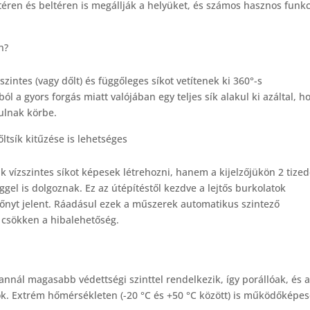
ren és beltéren is megállják a helyüket, és számos hasznos funkc
an?
intes (vagy dőlt) és függőleges síkot vetítenek ki 360°-s
ól a gyors forgás miatt valójában egy teljes sík alakul ki azáltal, h
ulnak körbe.
tsík kitűzése is lehetséges
 vízszintes síkot képesek létrehozni, hanem a kijelzőjükön 2 tize
el is dolgoznak. Ez az útépítéstől kezdve a lejtős burkolatok
előnyt jelent. Ráadásul ezek a műszerek automatikus szintező
n csökken a hibalehetőség.
 annál magasabb védettségi szinttel rendelkezik, így porállóak, és 
k. Extrém hőmérsékleten (-20 °C és +50 °C között) is működőképes