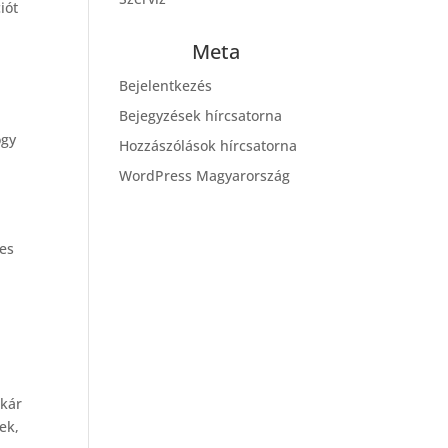
iót
Meta
Bejelentkezés
Bejegyzések hírcsatorna
ogy
Hozzászólások hírcsatorna
WordPress Magyarország
des
akár
ek,