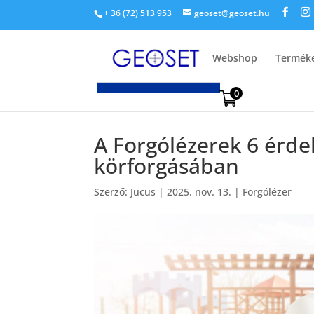
+ 36 (72) 513 953
geoset@geoset.hu
Webshop
Termék
0
A Forgólézerek 6 érde
körforgásában
Szerző:
Jucus
|
2025. nov. 13.
|
Forgólézer