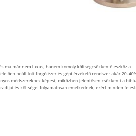
rzés ma már nem luxus, hanem komoly költségcsökkentő eszköz a
elően beállított forgólézer és gépi érzékelő rendszer akár 20–40
nyos módszerekhez képest, miközben jelentősen csökkenti a hibá
radíjai és költségei folyamatosan emelkednek, ezért minden feles