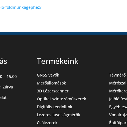
kelo-foldmunkagephez/
tás
Termékeink
GNSS vevők
Távmérő 
0 – 15:00
Mérőállomások
Mérőszal
: Zárva
3D Lézerscanner
Mérőker
álat:
Optikai szintezőműszerek
Jelölő fe
Digitális teodolitok
Egyéb es
Lézeres távolságmérők
Vonalrajz
Csőlézerek
Építőipar