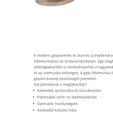
A modern gépvezérlés és lézeres szintellenő
földmunkában és tereprendezésben. Egy megfel
időmegtakarítást is eredményezhet a hagyomá
és az utómunka költségeit. A gépi földmunka ó
gépóra komoly veszteséget jelenthet.
Hol jelentkezik a megtakarítás?
Kevesebb újramunka és visszabontás
Pontosabb szint- és lejtéskialakítás
Gyorsabb munkavégzés
Kevesebb kitűzési hiba