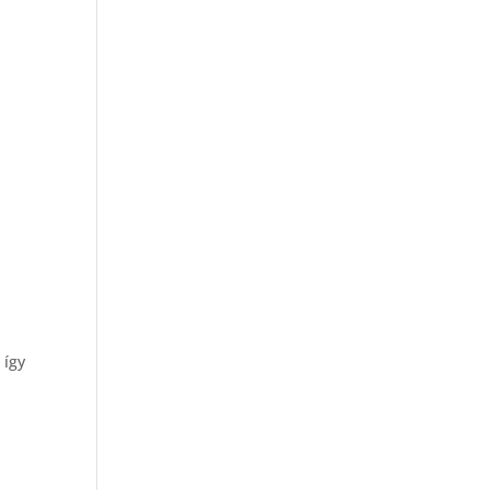
 így
t