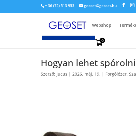
+ 36 (72) 513 953
geoset@geoset.hu
Webshop
Termék
0
Hogyan lehet spóroln
Szerző:
Jucus
|
2026. máj. 19.
|
Forgólézer
,
Sza