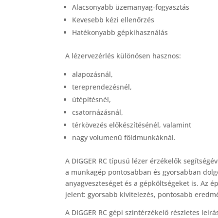
Alacsonyabb üzemanyag-fogyasztás
Kevesebb kézi ellenőrzés
Hatékonyabb gépkihasználás
A lézervezérlés különösen hasznos:
alapozásnál,
tereprendezésnél,
útépítésnél,
csatornázásnál,
térkövezés előkészítésénél, valamint
nagy volumenű földmunkáknál.
A DIGGER RC típusú lézer érzékelők segítségével
a munkagép pontosabban és gyorsabban dolgoz
anyagveszteséget és a gépköltségeket is. Az 
jelent: gyorsabb kivitelezés, pontosabb eredm
A DIGGER RC gépi szintérzékelő részletes leírás