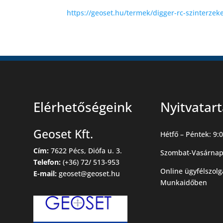
https://geoset.hu/termek/digger-rc-szinterze
Elérhetőségeink
Nyitvatar
Geoset Kft.
Hétfő – Péntek: 9:0
Cím:
7622 Pécs, Diófa u. 3.
Szombat-Vasárnap
Telefon:
(+36) 72/ 513-953
Online ügyfélszolg
E-mail:
geoset@geoset.hu
Munkaidőben