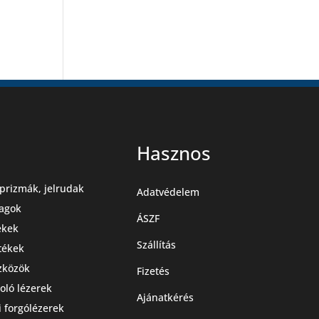
Hasznos
prizmák, jelrudak
Adatvédelem
agok
ÁSZF
ekek
Szállítás
stékek
zközök
Fizetés
oló lézerek
Ajánatkérés
i forgólézerek