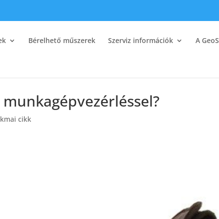
ek
Bérelhető műszerek
Szerviz információk
A GeoS
i munkagépvezérléssel?
kmai cikk