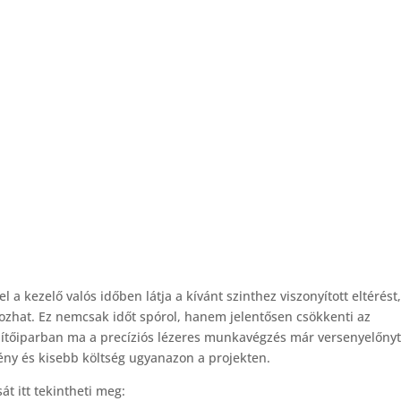
 a kezelő valós időben látja a kívánt szinthez viszonyított eltérést,
hat. Ez nemcsak időt spórol, hanem jelentősen csökkenti az
építőiparban ma a precíziós lézeres munkavégzés már versenyelőny
ény és kisebb költség ugyanazon a projekten.
át itt tekintheti meg: